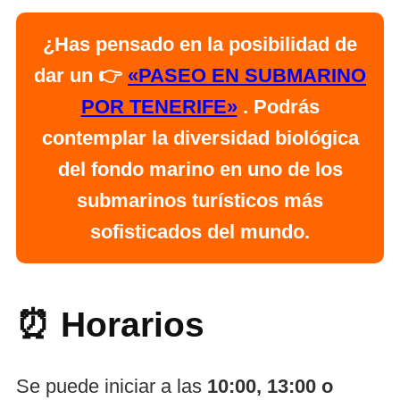
¿Has pensado en la posibilidad de
dar un 👉
«PASEO EN SUBMARINO
POR TENERIFE»
. Podrás
contemplar la diversidad biológica
del fondo marino en uno de los
submarinos turísticos más
sofisticados del mundo.
⏰ Horarios
Se puede iniciar a las
10:00, 13:00 o