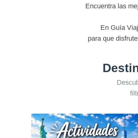
Encuentra las me
En Guía Via
para que disfrut
Destin
Descub
fi