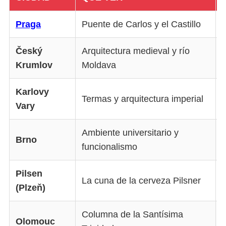
Praga
Puente de Carlos y el Castillo
Český
Arquitectura medieval y río
Krumlov
Moldava
H
Karlovy
Termas y arquitectura imperial
R
Vary
Ambiente universitario y
Brno
funcionalismo
Pilsen
La cuna de la cerveza Pilsner
(Plzeň)
I
Columna de la Santísima
T
Olomouc