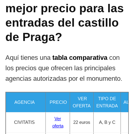
mejor precio para las
entradas del castillo
de Praga?
Aquí tienes una
tabla comparativa
con
los precios que ofrecen las principales
agencias autorizadas por el monumento.
VER
TIPO DE
AGENCIA
PRECIO
AUD
OFERTA
ENTRADA
Ver
CIVITATIS
22 euros
A, B y C
🇪
oferta