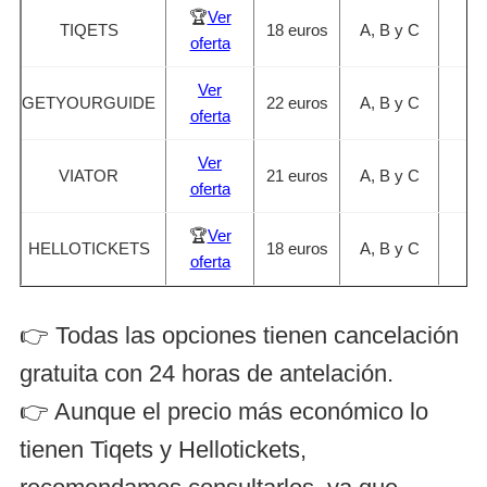
🏆
Ver
TIQETS
18 euros
A, B y C
🇪
oferta
Ver
GETYOURGUIDE
22 euros
A, B y C
🇪
oferta
Ver
VIATOR
21 euros
A, B y C
🇪
oferta
🏆
Ver
HELLOTICKETS
18 euros
A, B y C
🇪
oferta
👉 Todas las opciones tienen cancelación
gratuita con 24 horas de antelación.
👉 Aunque el precio más económico lo
tienen Tiqets y Hellotickets,