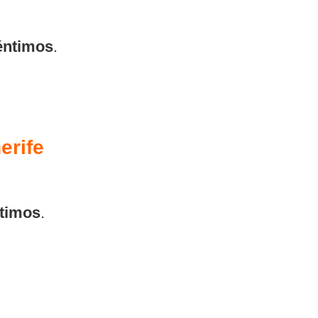
éntimos
.
erife
timos
.