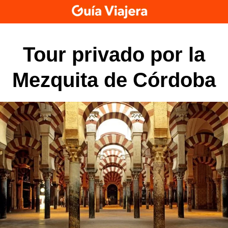
Skip
to
content
Tour privado por la
Mezquita de Córdoba