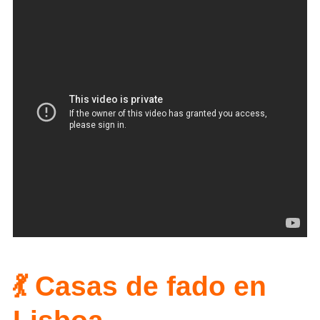
💃 C
asas de fado en