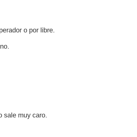
erador o por libre.
ino.
!
o sale muy caro.