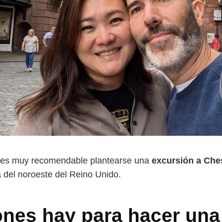
l, es muy recomendable plantearse una
excursión a Che
a del noroeste del Reino Unido.
nes hay para hacer una